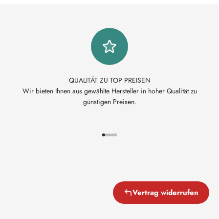
QUALITÄT ZU TOP PREISEN
Wir bieten Ihnen aus gewählte Hersteller in hoher Qualität zu
günstigen Preisen.
Gehe zu Element 1
Gehe zu Element 2
Gehe zu Element 3
Gehe zu Element 4
Gehe zu Element 5
Vertrag widerrufen