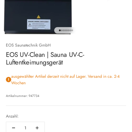
Gehe zu Element 1
Gehe zu Element 2
Gehe zu Element 3
Gehe zu Element 4
Gehe zu Element 5
Gehe zu Element 6
Gehe zu Element 7
Gehe zu Element 8
EOS Saunatechnik GmbH
EOS UV-Clean | Sauna UV-C-
Luftentkeimungsgerät
ausgewählter Artikel derzeit nicht auf Lager. Versand in ca. 2-4
Wochen
Artikelnummer: 947734
Anzahl: