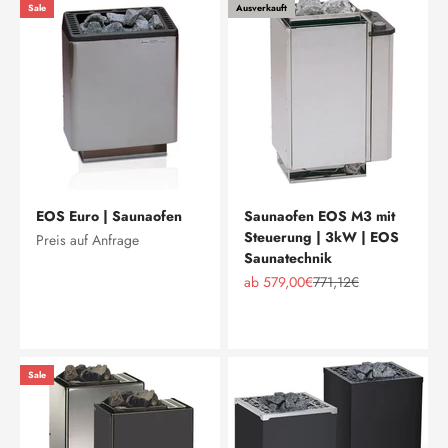
Sale
Ausverkauft
EOS Euro | Saunaofen
Saunaofen EOS M3 mit
Steuerung | 3kW | EOS
Preis auf Anfrage
Saunatechnik
Angebot
Regulärer Preis
ab 579,00€
771,12€
Edelstahl
Anthrazit
Sale