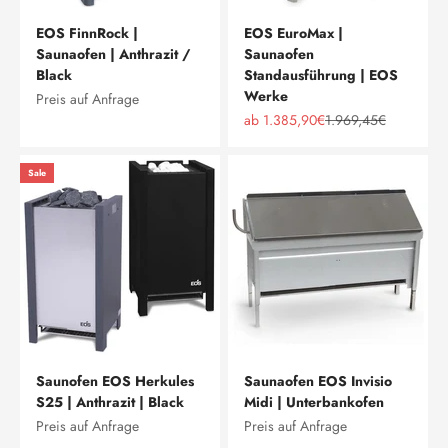
EOS FinnRock |
EOS EuroMax |
Saunaofen | Anthrazit /
Saunaofen
Black
Standausführung | EOS
Werke
Preis auf Anfrage
Angebot
Regulärer Preis
ab 1.385,90€
1.969,45€
Sale
Saunofen EOS Herkules
Saunaofen EOS Invisio
S25 | Anthrazit | Black
Midi | Unterbankofen
Preis auf Anfrage
Preis auf Anfrage