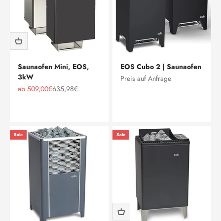
Saunaofen Mini, EOS,
EOS Cubo 2 | Saunaofen
3kW
Preis auf Anfrage
Angebot
Regulärer Preis
ab 509,00€
635,98€
Edelstahl
Anthrazit
Sale
Sale