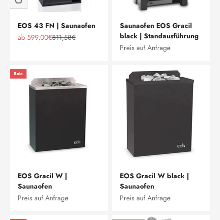
EOS 43 FN | Saunaofen
Saunaofen EOS Gracil
black | Standausführung
Angebot
Regulärer Preis
ab 599,00€
811,58€
Preis auf Anfrage
Sale
EOS Gracil W |
EOS Gracil W black |
Saunaofen
Saunaofen
Preis auf Anfrage
Preis auf Anfrage