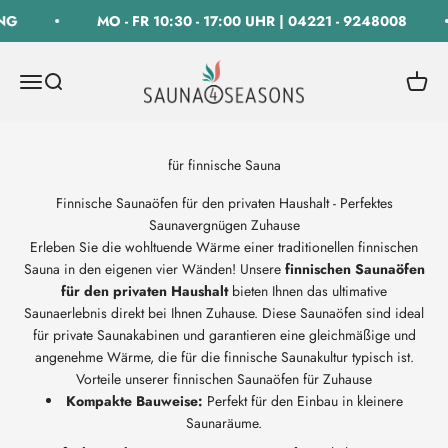
Zum Inhalt springen
G
MO - FR 10:30 - 17:00 UHR | 04221 - 9248008
SAUNA 4 SEASONS GmbH
Navigationsmenü öffnen
Suche öffnen
Warenk
Finnische Saunaöfen für den privaten Haushalt - Perfektes
Saunavergnügen Zuhause
Erleben Sie die wohltuende Wärme einer traditionellen finnischen
Sauna in den eigenen vier Wänden! Unsere
finnischen Saunaöfen
für den privaten Haushalt
bieten Ihnen das ultimative
Saunaerlebnis direkt bei Ihnen Zuhause. Diese Saunaöfen sind ideal
für private Saunakabinen und garantieren eine gleichmäßige und
angenehme Wärme, die für die finnische Saunakultur typisch ist.
Vorteile unserer finnischen Saunaöfen für Zuhause
Kompakte Bauweise:
Perfekt für den Einbau in kleinere
Saunaräume.