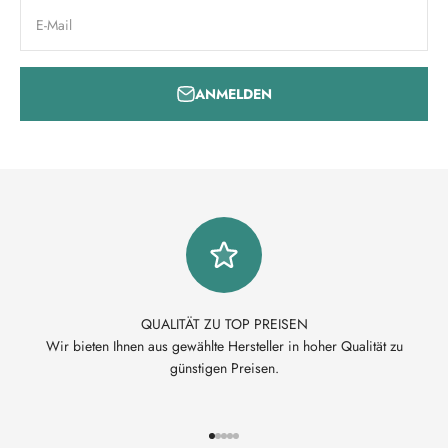
E-Mail
ANMELDEN
QUALITÄT ZU TOP PREISEN
Wir bieten Ihnen aus gewählte Hersteller in hoher Qualität zu
günstigen Preisen.
Gehe zu Element 1
Gehe zu Element 2
Gehe zu Element 3
Gehe zu Element 4
Gehe zu Element 5