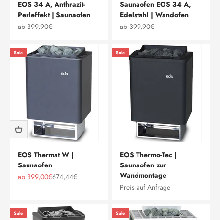
EOS 34 A, Anthrazit-
Saunaofen EOS 34 A,
Perleffekt | Saunaofen
Edelstahl | Wandofen
Angebot
Angebot
ab 399,90€
ab 399,90€
Sale
Sale
EOS Thermat W |
EOS Thermo-Tec |
Saunaofen
Saunaofen zur
Wandmontage
Angebot
Regulärer Preis
ab 399,00€
674,44€
Preis auf Anfrage
Sale
Sale