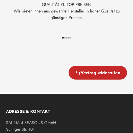
QUALITÄT ZU TOP PREISEN
Wir bieten Ihnen aus gewählte Hersteller in hoher Qualität zu
günstigen Preisen.
Gehe zu Element 1
Gehe zu Element 2
Gehe zu Element 3
Gehe zu Element 4
Gehe zu Element 5
Vertrag widerrufen
ADRESSE & KONTAKT
SAUNA 4 SEASONS GmbH
Sulinger Str. 101