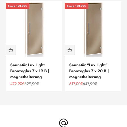
Spare 150,00€
Spare 130,90€
Saunatür Lux Light
Saunatür "Lux Light"
Bronzeglas 7 x 19 B |
Bronzeglas 7 x 20 B |
Magnethalterung
Magnethalterung
Angebot
Regulärer Preis
Angebot
Regulärer Preis
479,90€
629,90€
517,00€
647,90€