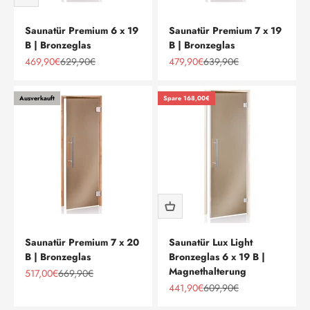
Saunatür Premium 6 x 19
Saunatür Premium 7 x 19
B | Bronzeglas
B | Bronzeglas
Angebot
Regulärer Preis
Angebot
Regulärer Preis
469,90€
629,90€
479,90€
639,90€
Ausverkauft
Spare 168,00€
Saunatür Premium 7 x 20
Saunatür Lux Light
B | Bronzeglas
Bronzeglas 6 x 19 B |
Magnethalterung
Angebot
Regulärer Preis
517,00€
669,90€
Angebot
Regulärer Preis
441,90€
609,90€