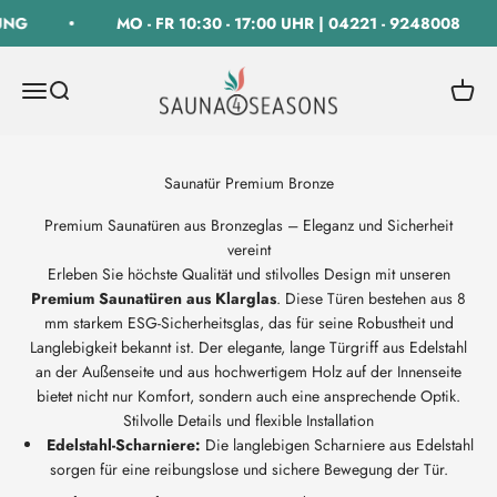
Zum Inhalt springen
UNG
MO - FR 10:30 - 17:00 UHR | 04221 - 9248008
SAUNA 4 SEASONS GmbH
Navigationsmenü öffnen
Suche öffnen
Warenk
Premium Saunatüren aus Bronzeglas – Eleganz und Sicherheit
vereint
Erleben Sie höchste Qualität und stilvolles Design mit unseren
Premium Saunatüren aus Klarglas
. Diese Türen bestehen aus 8
mm starkem ESG-Sicherheitsglas, das für seine Robustheit und
Langlebigkeit bekannt ist. Der elegante, lange Türgriff aus Edelstahl
an der Außenseite und aus hochwertigem Holz auf der Innenseite
bietet nicht nur Komfort, sondern auch eine ansprechende Optik.
Stilvolle Details und flexible Installation
Edelstahl-Scharniere:
Die langlebigen Scharniere aus Edelstahl
sorgen für eine reibungslose und sichere Bewegung der Tür.