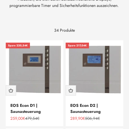
programmierbare Timer und Sicherheitsfunktionen auszeichnen.
34 Produkte
Spare 220,54€
Spare 217,04€
EOS Econ D1 |
EOS Econ D2 |
Saunasteuerung
Saunasteuerung
Angebot
Regulärer Preis
Angebot
Regulärer Preis
259,00€
479,54€
289,90€
506,94€