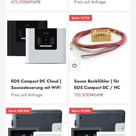
Angebot
Regulärer Preis
475,90€
617,61€
Preis auf Anfrage
Spare 14,71€
EOS Compact DC Cloud |
Sauna Bankfühler | für
Saunasteuerung mit WiFi
EOS Compact DC / HC
Angebot
Regulärer Preis
Preis auf Anfrage
126,90€
141,61€
Spare 320,83€
Spare 70,00€