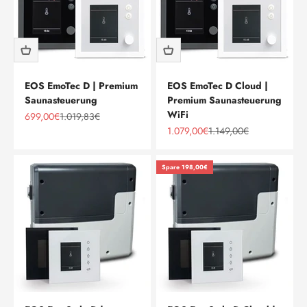
EOS EmoTec D | Premium
EOS EmoTec D Cloud |
Saunasteuerung
Premium Saunasteuerung
WiFi
Angebot
Regulärer Preis
699,00€
1.019,83€
Angebot
Regulärer Preis
1.079,00€
1.149,00€
Spare 198,00€