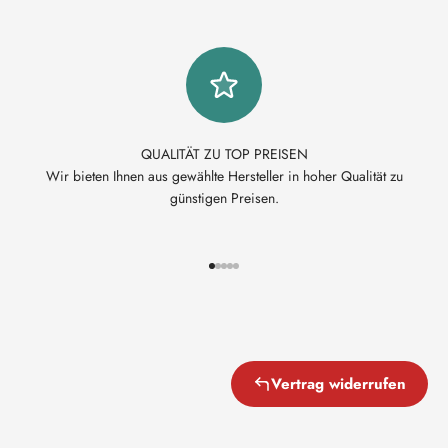
QUALITÄT ZU TOP PREISEN
Wir bieten Ihnen aus gewählte Hersteller in hoher Qualität zu
günstigen Preisen.
Gehe zu Element 1
Gehe zu Element 2
Gehe zu Element 3
Gehe zu Element 4
Gehe zu Element 5
Vertrag widerrufen