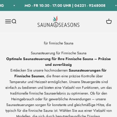
Zum Inhalt springen
G
MO - FR 10:30 - 17:00 UHR | 04221 - 9248008
SAUNA 4 SEASONS GmbH
Navigationsmenü öffnen
Suche öffnen
Warenk
Saunasteuerung für Finnische Sauna
Optimale Saunasteuerung für Ihre Finnische Sauna – Präzise
und zuverlässig
Entdecken Sie unsere hochmodernen
Saunasteuerungen für
Finnische Saunen
, die Ihnen eine präzise Kontrolle über
Temperatur und Heizzeit ermöglichen. Unsere Steuergeräte sind
einfach zu bedienen und bieten eine Vielzahl von Funktionen, um das
traditionelle finnische Saunaerlebnis zu optimieren. Ob für den
Heimgebrauch oder für gewerbliche Anwendungen – unsere
Saunasteuerungen sorgen für konstante und gleichmäßige Hitze, die
typisch für die finnische Sauna ist. Wählen Sie aus einer Vielzahl von
Modellen, die sich durch benutzerfreundliche Displays,