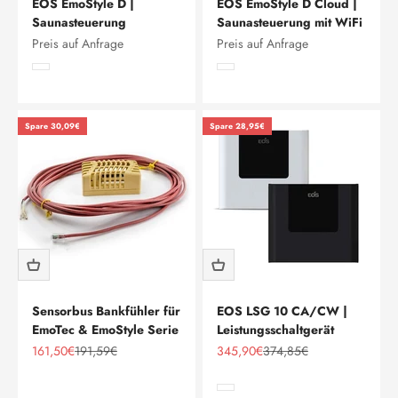
EOS EmoStyle D |
EOS EmoStyle D Cloud |
Saunasteuerung
Saunasteuerung mit WiFi
Preis auf Anfrage
Preis auf Anfrage
Weiß
Weiß
Schwarz
Schwarz
Spare 30,09€
Spare 28,95€
Sensorbus Bankfühler für
EOS LSG 10 CA/CW |
EmoTec & EmoStyle Serie
Leistungsschaltgerät
Angebot
Regulärer Preis
Angebot
Regulärer Preis
161,50€
191,59€
345,90€
374,85€
Anthrazit
Weiß