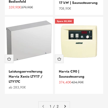
Bedienfeld
17 kW | Saunasteuerung
Angebot
Regulärer Preis
339,90€
379,90€
Angebot
708,90€
Spare 50,50€
Leistungserweiterung
Harvia C90 |
Harvia Xenio LTY17 /
Saunasteuerung
LTY17C
Angebot
Regulärer Preis
374,40€
424,90€
Angebot
ab 283,90€
1 / 2