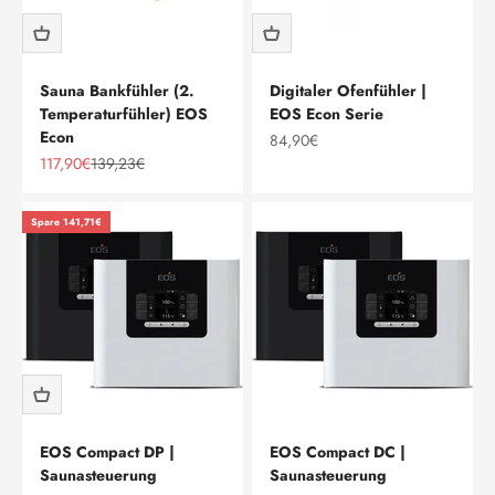
Sauna Bankfühler (2.
Digitaler Ofenfühler |
Temperaturfühler) EOS
EOS Econ Serie
Econ
Angebot
84,90€
Angebot
Regulärer Preis
117,90€
139,23€
Spare 141,71€
EOS Compact DP |
EOS Compact DC |
Saunasteuerung
Saunasteuerung