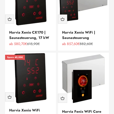
Harvia Xenio CX170 |
Harvia Xenio WiFi |
Saunasteuerung, 17 kW
Saunasteuerung
Angebot
Regulärer Preis
Angebot
Regulärer Preis
ab 580,70€
615,90€
ab 857,60€
882,60€
Spare 40,00€
Harvia Xenio WiFi
Harvia Fenix WiFi Core