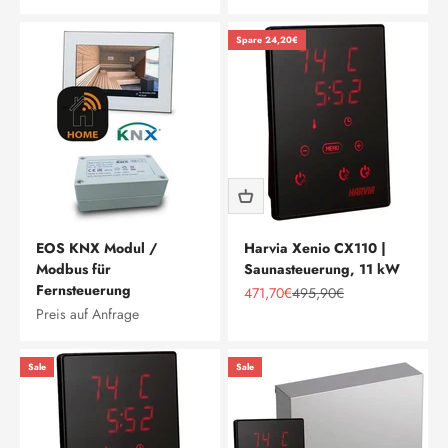
Spare 24,20€
EOS KNX Modul /
Harvia Xenio CX110 |
Modbus für
Saunasteuerung, 11 kW
Fernsteuerung
Angebot
Regulärer Preis
471,70€
495,90€
Preis auf Anfrage
Sale
Sale