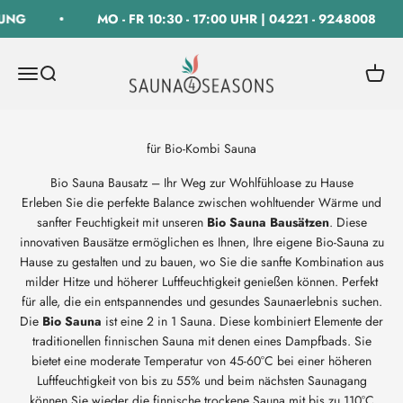
Zum Inhalt springen
UNG
MO - FR 10:30 - 17:00 UHR | 04221 - 9248008
SAUNA 4 SEASONS GmbH
Navigationsmenü öffnen
Suche öffnen
Warenk
Bio Sauna Bausatz – Ihr Weg zur Wohlfühloase zu Hause
Erleben Sie die perfekte Balance zwischen wohltuender Wärme und
sanfter Feuchtigkeit mit unseren
Bio Sauna Bausätzen
. Diese
innovativen Bausätze ermöglichen es Ihnen, Ihre eigene Bio-Sauna zu
Hause zu gestalten und zu bauen, wo Sie die sanfte Kombination aus
milder Hitze und höherer Luftfeuchtigkeit genießen können. Perfekt
für alle, die ein entspannendes und gesundes Saunaerlebnis suchen.
Die
Bio Sauna
ist eine 2 in 1 Sauna. Diese kombiniert Elemente der
traditionellen finnischen Sauna mit denen eines Dampfbads. Sie
bietet eine moderate Temperatur von 45-60°C bei einer höheren
Luftfeuchtigkeit von bis zu 55% und beim nächsten Saunagang
können Sie wieder die finnische trockene Sauna mit bis zu 110°C