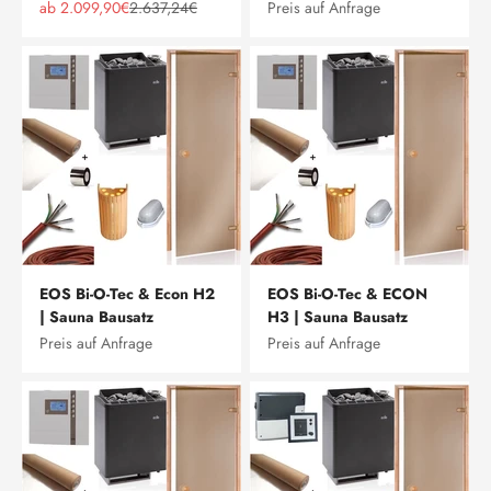
Angebot
Regulärer Preis
ab 2.099,90€
2.637,24€
Preis auf Anfrage
EOS Bi-O-Tec & Econ H2
EOS Bi-O-Tec & ECON
| Sauna Bausatz
H3 | Sauna Bausatz
Preis auf Anfrage
Preis auf Anfrage