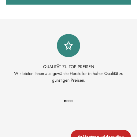
QUALITÄT ZU TOP PREISEN
Wir bieten Ihnen aus gewählte Hersteller in hoher Qualität zu
günstigen Preisen.
Gehe zu Element 1
Gehe zu Element 2
Gehe zu Element 3
Gehe zu Element 4
Gehe zu Element 5
Vertrag widerrufen