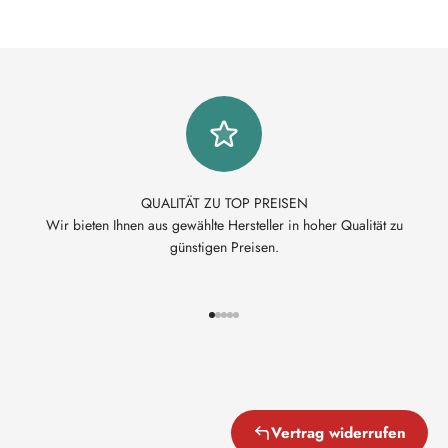
QUALITÄT ZU TOP PREISEN
Wir bieten Ihnen aus gewählte Hersteller in hoher Qualität zu
günstigen Preisen.
Gehe zu Element 1
Gehe zu Element 2
Gehe zu Element 3
Gehe zu Element 4
Gehe zu Element 5
Vertrag widerrufen