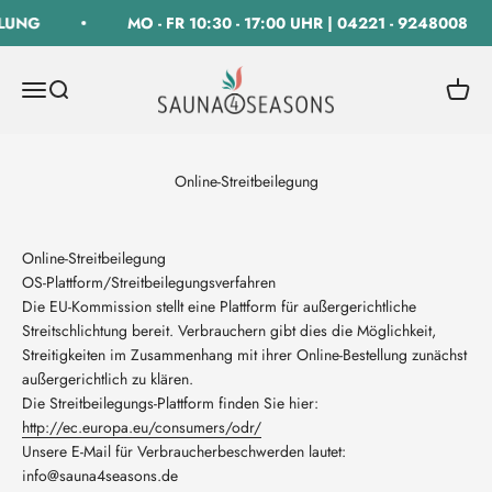
Zum Inhalt springen
LUNG
MO - FR 10:30 - 17:00 UHR | 04221 - 9248008
SAUNA 4 SEASONS GmbH
Navigationsmenü öffnen
Suche öffnen
Warenk
Online-Streitbeilegung
Online-Streitbeilegung
OS-Plattform/Streitbeilegungsverfahren
Die EU-Kommission stellt eine Plattform für außergerichtliche
Streitschlichtung bereit. Verbrauchern gibt dies die Möglichkeit,
Streitigkeiten im Zusammenhang mit ihrer Online-Bestellung zunächst
außergerichtlich zu klären.
Die Streitbeilegungs-Plattform finden Sie hier:
http://ec.europa.eu/consumers/odr/
Unsere E-Mail für Verbraucherbeschwerden lautet:
info@sauna4seasons.de