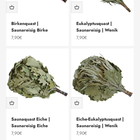
Birkenquast |
Eukalyptusquast |
Saunareisig Birke
Saunareisig | Wenik
Angebot
Angebot
7,90€
7,90€
Saunaquast Eiche |
Eiche-Eukalyptusquast |
Saunareisig Eiche
Saunareisig | Wenik
Angebot
Angebot
7,90€
7,90€