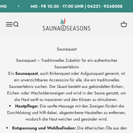
Zum Inhalt springen
NG
MO - FR 10:30 - 17:00 UHR | 04221 - 9248008
SAUNA 4 SEASONS GmbH
Navigationsmenü öffnen
Suche öffnen
Warenk
Saunaquast – Traditionelles Zubehör für ein authentisches
Saunaerlebnis
Ein
Saunaquast
, auch Birkenquast oder Aufgussquast genannt, ist
ein unverzichtbares Accessoire für alle, die ein traditionelles
Saunaerlebnis suchen. Der Quast besteht aus gebündelten Birken-,
Eichen- oder Wacholderzweigen und wird in der Sauna genutzt, um
die Haut sanft zu massieren und den Körper zu stimulieren.
Hautpflege:
Die sanfte Massage mit den Zweigen fördert die
Durchblutung und hilft dabei, abgestorbene Hautzellen zu entfernen,
wodurch die Haut weicher und gesünder wird.
Entspannung und Wohlbefinden:
Die ätherischen Öle aus den