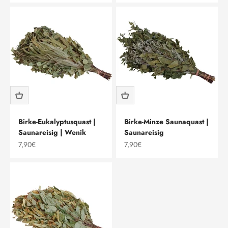
Birke-Eukalyptusquast |
Birke-Minze Saunaquast |
Saunareisig | Wenik
Saunareisig
Angebot
Angebot
7,90€
7,90€