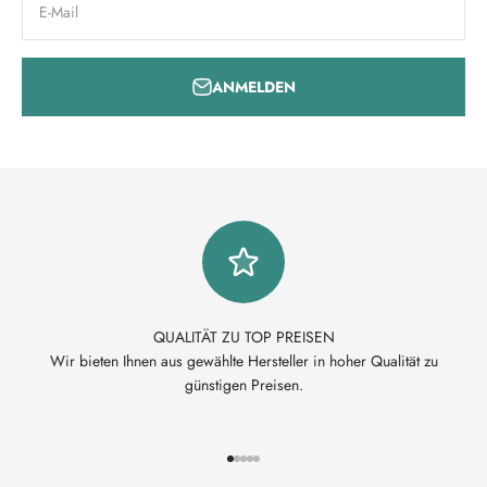
E-Mail
ANMELDEN
QUALITÄT ZU TOP PREISEN
Wir bieten Ihnen aus gewählte Hersteller in hoher Qualität zu
günstigen Preisen.
Gehe zu Element 1
Gehe zu Element 2
Gehe zu Element 3
Gehe zu Element 4
Gehe zu Element 5