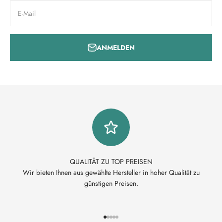
E-Mail
ANMELDEN
QUALITÄT ZU TOP PREISEN
Wir bieten Ihnen aus gewählte Hersteller in hoher Qualität zu
günstigen Preisen.
Gehe zu Element 1
Gehe zu Element 2
Gehe zu Element 3
Gehe zu Element 4
Gehe zu Element 5