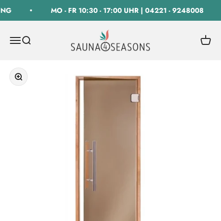
Zum Inhalt springen
NG
MO - FR 10:30 - 17:00 UHR | 04221 - 9248008
SAUNA 4 SEASONS GmbH
Navigationsmenü öffnen
Suche öffnen
Warenk
Bild vergrößern