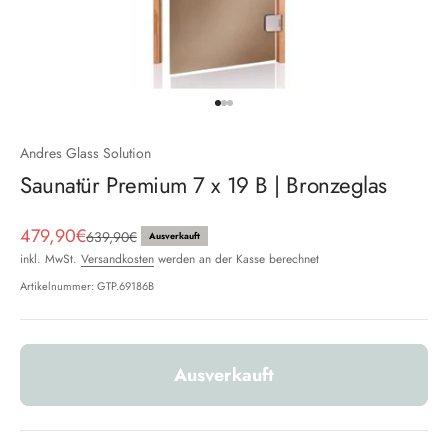
Gehe zu Element 1
Gehe zu Element 2
Gehe zu Element 3
Andres Glass Solution
Saunatür Premium 7 x 19 B | Bronzeglas
Angebot
479,90€
Regulärer Preis
639,90€
Ausverkauft
inkl. MwSt.
Versandkosten
werden an der Kasse berechnet
Artikelnummer: GTP.69186B
Ausverkauft