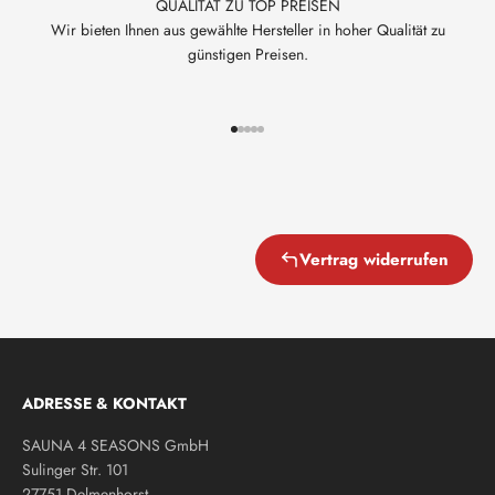
QUALITÄT ZU TOP PREISEN
Wir bieten Ihnen aus gewählte Hersteller in hoher Qualität zu
günstigen Preisen.
Gehe zu Element 1
Gehe zu Element 2
Gehe zu Element 3
Gehe zu Element 4
Gehe zu Element 5
Vertrag widerrufen
ADRESSE & KONTAKT
SAUNA 4 SEASONS GmbH
Sulinger Str. 101
27751 Delmenhorst