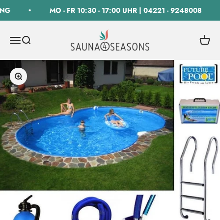
Zum Inhalt springen
NG
MO - FR 10:30 - 17:00 UHR | 04221 - 9248008
SAUNA 4 SEASONS GmbH
Navigationsmenü öffnen
Suche öffnen
Warenk
Bild vergrößern