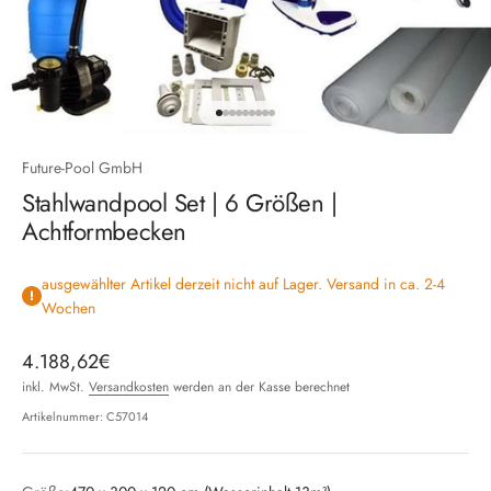
Gehe zu Element 1
Gehe zu Element 2
Gehe zu Element 3
Gehe zu Element 4
Gehe zu Element 5
Gehe zu Element 6
Gehe zu Element 7
Gehe zu Element 8
Gehe zu Element 9
Future-Pool GmbH
Stahlwandpool Set | 6 Größen |
Achtformbecken
ausgewählter Artikel derzeit nicht auf Lager. Versand in ca. 2-4
Wochen
Angebot
4.188,62€
inkl. MwSt.
Versandkosten
werden an der Kasse berechnet
Artikelnummer: C57014