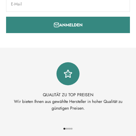
E-Mail
ANMELDEN
QUALITÄT ZU TOP PREISEN
Wir bieten Ihnen aus gewählte Hersteller in hoher Qualität zu
günstigen Preisen.
Gehe zu Element 1
Gehe zu Element 2
Gehe zu Element 3
Gehe zu Element 4
Gehe zu Element 5