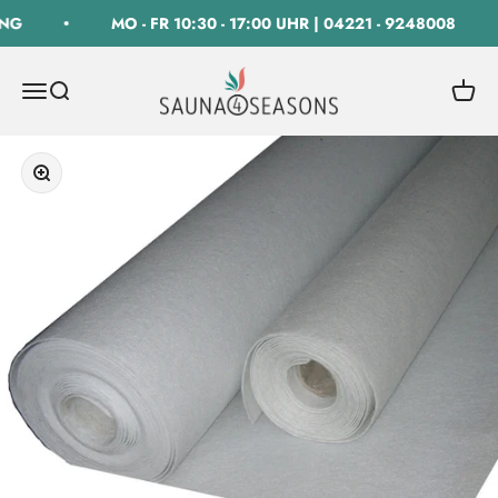
Zum Inhalt springen
NG
MO - FR 10:30 - 17:00 UHR | 04221 - 9248008
SAUNA 4 SEASONS GmbH
Navigationsmenü öffnen
Suche öffnen
Warenk
Bild vergrößern