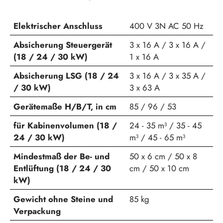
Elektrischer Anschluss
400 V 3N AC 50 Hz
Absicherung Steuergerät
3 x 16 A / 3 x 16 A /
(18 / 24 / 30 kW)
1 x 16 A
Absicherung LSG (18 / 24
3 x 16 A / 3 x 35 A /
/ 30 kW)
3 x 63 A
Gerätemaße H/B/T, in cm
85 / 96 / 53
für Kabinenvolumen (18 /
24 - 35 m³ / 35 - 45
24 / 30 kW)
m³ / 45 - 65 m³
Mindestmaß der Be- und
50 x 6 cm / 50 x 8
Entlüftung (18 / 24 / 30
cm / 50 x 10 cm
kW)
Gewicht ohne Steine und
85 kg
Verpackung