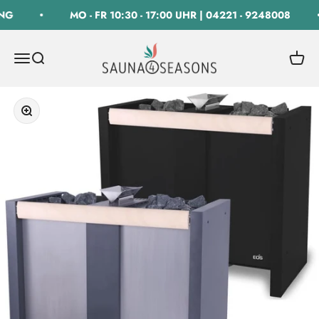
Zum Inhalt springen
NG
MO - FR 10:30 - 17:00 UHR | 04221 - 9248008
SAUNA 4 SEASONS GmbH
Navigationsmenü öffnen
Suche öffnen
Warenk
Bild vergrößern