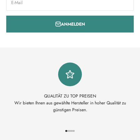
E-Mail
ANMELDEN
QUALITÄT ZU TOP PREISEN
Wir bieten Ihnen aus gewählte Hersteller in hoher Qualität zu
günstigen Preisen.
Gehe zu Element 1
Gehe zu Element 2
Gehe zu Element 3
Gehe zu Element 4
Gehe zu Element 5