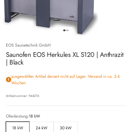
Gehe zu Element 1
Gehe zu Element 2
Gehe zu Element 3
EOS Saunatechnik GmbH
Saunofen EOS Herkules XL S120 | Anthrazit
| Black
ausgewählter Artikel derzeit nicht auf Lager. Versand in ca. 2-4
Wochen
Artikelnummer: 944276
Ofenleistung:
18 kW
18 kW
24 kW
30 kW