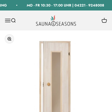
Zum Inhalt springen
UNG
MO - FR 10:30 - 17:00 UHR | 04221 - 9248008
SAUNA 4 SEASONS GmbH
Navigationsmenü öffnen
Suche öffnen
Warenk
Bild vergrößern