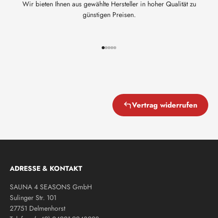
Wir bieten Ihnen aus gewählte Hersteller in hoher Qualität zu
günstigen Preisen.
Gehe zu Element 1
Gehe zu Element 2
Gehe zu Element 3
Gehe zu Element 4
Gehe zu Element 5
Vertrag widerrufen
ADRESSE & KONTAKT
SAUNA 4 SEASONS GmbH
Sulinger Str. 101
27751 Delmenhorst