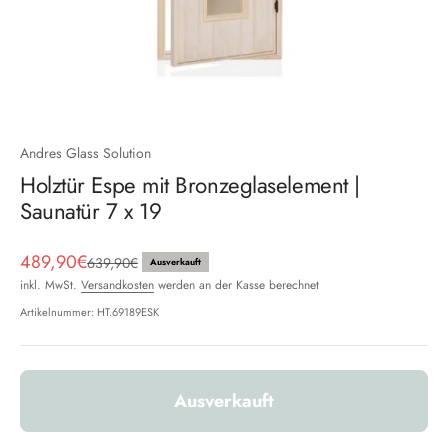
Andres Glass Solution
Holztür Espe mit Bronzeglaselement |
Saunatür 7 x 19
Angebot
489,90€
Regulärer Preis
639,90€
Ausverkauft
inkl. MwSt.
Versandkosten
werden an der Kasse berechnet
Artikelnummer: HT.69189ESK
Ausverkauft