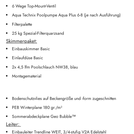
6 Wege Top-Mount-Ventil
Aqua Technix Poolpumpe Aqua Plus 6-8 (je nach Ausführung)
Filterpalette
25 kg Spezial-Filterquarzsand
Skimmerpaket:
Einbauskimmer Basic
Einlaufdüse Basic
2x 4,5 lfm Poolschlauch NW38, blau
Montagematerial
Bodenschutzvlies auf Beckengröße und -form zugeschnitten
PEB Winterplane 180 gr./m²
Sommerabdeckplane Geo Bubble™
Leiter:
Einbauleiter Trendline WEIT, 3/4-stufig V2A Edelstahl