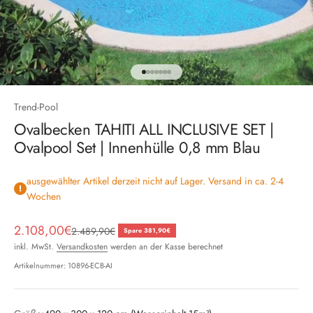
Gehe zu Element 1
Gehe zu Element 2
Gehe zu Element 3
Gehe zu Element 4
Gehe zu Element 5
Gehe zu Element 6
Gehe zu Element 7
Trend-Pool
Ovalbecken TAHITI ALL INCLUSIVE SET |
Ovalpool Set | Innenhülle 0,8 mm Blau
ausgewählter Artikel derzeit nicht auf Lager. Versand in ca. 2-4
Wochen
Angebot
2.108,00€
Regulärer Preis
2.489,90€
Spare 381,90€
inkl. MwSt.
Versandkosten
werden an der Kasse berechnet
Artikelnummer: 10896-ECB-AI