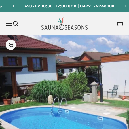
Zum Inhalt springen
MO - FR 10:30 - 17:00 UHR | 04221 - 9248008
SAUNA 4 SEASONS GmbH
Navigationsmenü öffnen
Suche öffnen
Warenk
Bild vergrößern