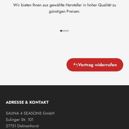
Wir bieten Ihnen aus gewählte Hersteller in hoher Qualität zu
günstigen Preisen.
Gehe zu Element 1
Gehe zu Element 2
Gehe zu Element 3
Gehe zu Element 4
Gehe zu Element 5
Vertrag widerrufen
ADRESSE & KONTAKT
SAUNA 4 SEASONS GmbH
Sulinger Str. 101
27751 Delmenhorst