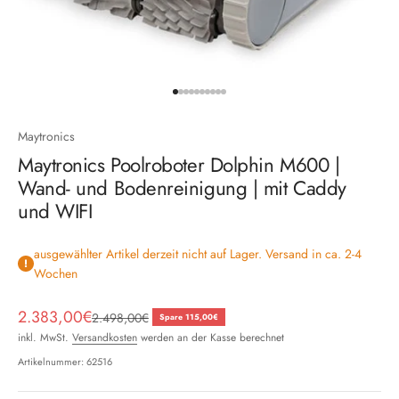
Gehe zu Element 1
Gehe zu Element 2
Gehe zu Element 3
Gehe zu Element 4
Gehe zu Element 5
Gehe zu Element 6
Gehe zu Element 7
Gehe zu Element 8
Gehe zu Element 9
Gehe zu Element 10
Maytronics
Maytronics Poolroboter Dolphin M600 |
Wand- und Bodenreinigung | mit Caddy
und WIFI
ausgewählter Artikel derzeit nicht auf Lager. Versand in ca. 2-4
Wochen
Angebot
2.383,00€
Regulärer Preis
2.498,00€
Spare 115,00€
inkl. MwSt.
Versandkosten
werden an der Kasse berechnet
Artikelnummer: 62516