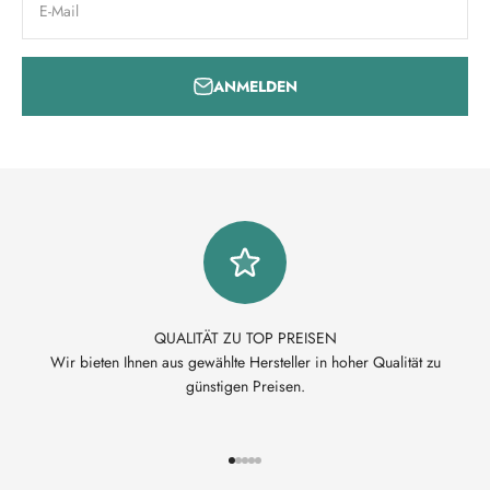
E-Mail
ANMELDEN
QUALITÄT ZU TOP PREISEN
Wir bieten Ihnen aus gewählte Hersteller in hoher Qualität zu
günstigen Preisen.
Gehe zu Element 1
Gehe zu Element 2
Gehe zu Element 3
Gehe zu Element 4
Gehe zu Element 5