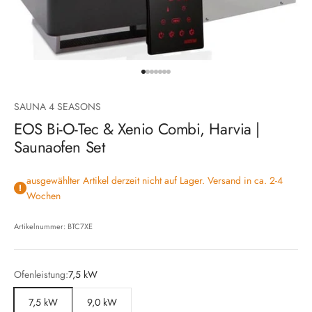
Gehe zu Element 1
Gehe zu Element 2
Gehe zu Element 3
Gehe zu Element 4
Gehe zu Element 5
Gehe zu Element 6
Gehe zu Element 7
SAUNA 4 SEASONS
EOS Bi-O-Tec & Xenio Combi, Harvia |
Saunaofen Set
ausgewählter Artikel derzeit nicht auf Lager. Versand in ca. 2-4
Wochen
Artikelnummer: BTC7XE
Ofenleistung:
7,5 kW
7,5 kW
9,0 kW