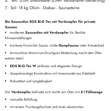
6. Teil: 5,0m Silikonkabel (Ofen Verdampfer-Steuerung)
7. Teil: 18 kg Olivin - Diabas - Saunasteine
Bio Saunaofen EOS Bi-O Tec mit Verdampfer für private
Saunen
moderner
Saunaofen mit Verdampfer
für flexible
Klimaeinstellungen
trockene finnischer Sauna, milde
Dampfsauna
oder Kräuterbad
formschöne Aluminium-Druckguss-Abdeckung macht den Ofen
extrem stabil
EOS Bi-O Tec W
zeitloses und elegantes Design
doppelwandige Konstruktion mit Innenmantel aus Edelstahl
Robustheit und Langlebigkeit
Der
Verdampfer
befindet sich rechts am Ofen mit
5 l Füllmenge
manuelle Befüllung
mit einem Trockengehschutz und einer akustischen