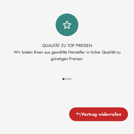
QUALITÄT ZU TOP PREISEN
Wir bieten Ihnen aus gewählte Hersteller in hoher Qualität zu
günstigen Preisen.
Gehe zu Element 1
Gehe zu Element 2
Gehe zu Element 3
Gehe zu Element 4
Gehe zu Element 5
Vertrag widerrufen