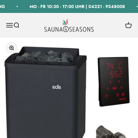
Zum Inhalt springen
G
MO - FR 10:30 - 17:00 UHR | 04221 - 9248008
SAUNA 4 SEASONS GmbH
Navigationsmenü öffnen
Suche öffnen
Warenk
Bild vergrößern