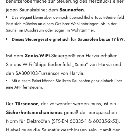
Benutzeroberfläche zur Steuerung des Herzstücks einer
jeden Saunakabine: dem
Saunaofen
.
Das elegant kleine aber dennoch übersichtliche Touch-Bedienfeld
lässt sich mühelos an einem Ort Ihrer Wahl anbringen: ob in der
Sauna, im Duschraum oder sogar im Wohnzimmer.
Dieses Steuergerät eignet sich für Saunaöfen bis zu 17 kW
.
Mit dem
Xenio-WiFi
-Steuergerät von Harvia erhalten
Sie das WiFi-fähige Bedienfeld „Xenio“ von Harvia und
den SAB00103-Türsensor von Harvia.
Mit diesem Paket können Sie Ihren Saunaofen ganz einfach über
eine APP fernsteuern.
Der
Türsensor
, der verwendet werden muss, ist ein
Sicherheitsmechanismus
gemäß der europäischen
Norm für Elektroöfen (SFS-EN 60335-1 & 60335-2-53).
Hiebei muss die Saunatür geschlossen sein, damit der