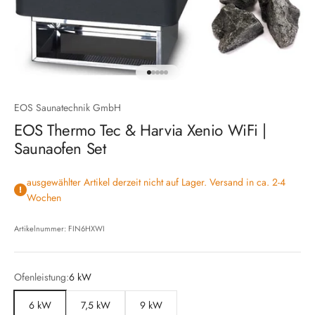
Gehe zu Element 1
Gehe zu Element 2
Gehe zu Element 3
Gehe zu Element 4
Gehe zu Element 5
EOS Saunatechnik GmbH
EOS Thermo Tec & Harvia Xenio WiFi |
Saunaofen Set
ausgewählter Artikel derzeit nicht auf Lager. Versand in ca. 2-4
Wochen
Artikelnummer: FIN6HXWI
Ofenleistung:
6 kW
6 kW
7,5 kW
9 kW