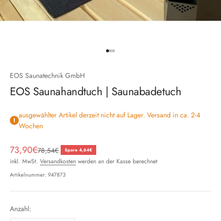
Gehe zu Element 1
Gehe zu Element 2
Gehe zu Element 3
EOS Saunatechnik GmbH
EOS Saunahandtuch | Saunabadetuch
ausgewählter Artikel derzeit nicht auf Lager. Versand in ca. 2-4
Wochen
Angebot
73,90€
Regulärer Preis
78,54€
Spare 4,64€
inkl. MwSt.
Versandkosten
werden an der Kasse berechnet
Artikelnummer: 947873
Anzahl: