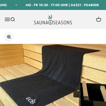
Zum Inhalt springen
UNG
MO - FR 10:30 - 17:00 UHR | 04221 - 9248008
SAUNA 4 SEASONS GmbH
Navigationsmenü öffnen
Suche öffnen
Warenk
Bild vergrößern