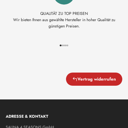
QUALITÄT ZU TOP PREISEN
Wir bieten Ihnen aus gewählte Hersteller in hoher Qualität zu
günstigen Preisen.
Gehe zu Element 1
Gehe zu Element 2
Gehe zu Element 3
Gehe zu Element 4
Gehe zu Element 5
Vertrag widerrufen
ADRESSE & KONTAKT
SAUNA 4 SEASONS GmbH