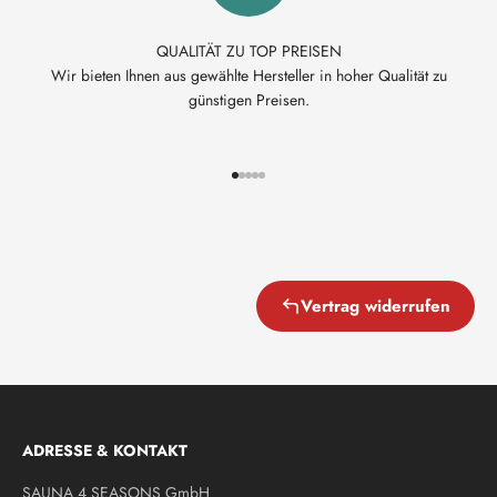
QUALITÄT ZU TOP PREISEN
Wir bieten Ihnen aus gewählte Hersteller in hoher Qualität zu
günstigen Preisen.
Gehe zu Element 1
Gehe zu Element 2
Gehe zu Element 3
Gehe zu Element 4
Gehe zu Element 5
Vertrag widerrufen
ADRESSE & KONTAKT
SAUNA 4 SEASONS GmbH