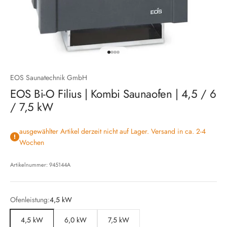
Gehe zu Element 1
Gehe zu Element 2
Gehe zu Element 3
Gehe zu Element 4
EOS Saunatechnik GmbH
EOS Bi-O Filius | Kombi Saunaofen | 4,5 / 6
/ 7,5 kW
ausgewählter Artikel derzeit nicht auf Lager. Versand in ca. 2-4
Wochen
Artikelnummer: 945144A
Ofenleistung:
4,5 kW
4,5 kW
6,0 kW
7,5 kW