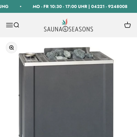
Zum Inhalt springen
UNG
MO - FR 10:30 - 17:00 UHR | 04221 - 9248008
SAUNA 4 SEASONS GmbH
Navigationsmenü öffnen
Suche öffnen
Warenk
Bild vergrößern