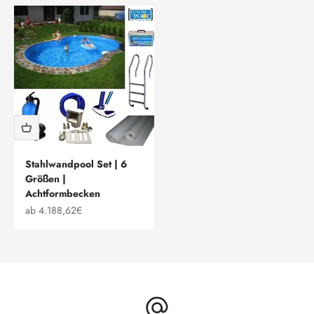
Stahlwandpool Set | 6
Größen |
Achtformbecken
Angebot
ab 4.188,62€