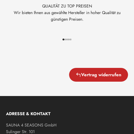
QUALITÄT ZU TOP PREISEN
Wir bieten Ihnen aus gewählte Hersteller in hoher Qualität zu
günstigen Preisen.
Gehe zu Element 1
Gehe zu Element 2
Gehe zu Element 3
Gehe zu Element 4
Gehe zu Element 5
Vertrag widerrufen
ADRESSE & KONTAKT
SAUNA 4 SEASONS GmbH
Sulinger Str. 101