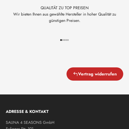
QUALITÄT ZU TOP PREISEN
Wir bieten Ihnen aus gewählte Hersteller in hoher Qualität zu
günstigen Preisen.
Gehe zu Element 1
Gehe zu Element 2
Gehe zu Element 3
Gehe zu Element 4
Gehe zu Element 5
Vertrag widerrufen
ADRESSE & KONTAKT
SAUNA 4 SEASONS GmbH
Sulinger Str. 101