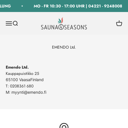
Zum Inhalt springen
LUNG
MO - FR 10:30 - 17:00 UHR | 04221 - 9248008
SAUNA 4 SEASONS GmbH
Navigationsmenü öffnen
Suche öffnen
Warenk
EMENDO Ltd.
Emendo Ltd.
Kauppapuistikko 25
65100 Vaasa
Finland
T:
0208361 680
M: myynti@emendo.fi