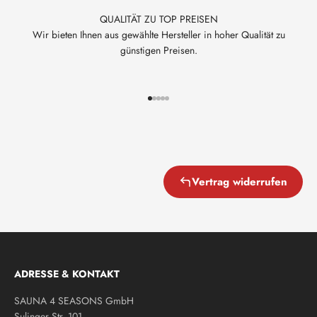
QUALITÄT ZU TOP PREISEN
Wir bieten Ihnen aus gewählte Hersteller in hoher Qualität zu
günstigen Preisen.
Gehe zu Element 1
Gehe zu Element 2
Gehe zu Element 3
Gehe zu Element 4
Gehe zu Element 5
Vertrag widerrufen
ADRESSE & KONTAKT
SAUNA 4 SEASONS GmbH
Sulinger Str. 101